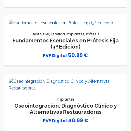
precio
precio
original
actual
era:
es:
178.00 €.
50.99 €.
Best Seller
,
Estética
,
Implantes
,
Prótesis
Fundamentos Esenciales en Prótesis Fija
(3ª Edición)
50.99
€
Implantes
Oseointegración: Diagnóstico Clínico y
Alternativas Restauradoras
40.99
€