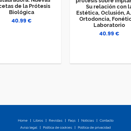
prótesis sobre impla
cetas de la Prótesis
Su relación con l
Biológica
Estética, Oclusión, A.
Ortodoncia, Fonéti
40.99
€
Laboratorio
40.99
€
Home
Libros
Revistas
Faqs
Noticias
Contacto
Aviso legal
Política de cookies
Política de privacidad