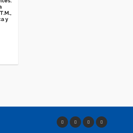
ntes:
a
T.M.,
ca y