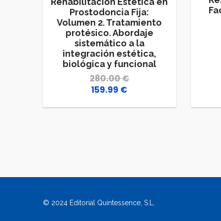
Rehabilitación Estética en
Fa
Prostodoncia Fija:
Volumen 2. Tratamiento
protésico. Abordaje
sistemático a la
integración estética,
biológica y funcional
280.00
€
159.99
€
El
El
precio
precio
original
actual
era:
es:
280.00 €.
159.99 €.
© 2024 Editorial Quintessence, S.L.