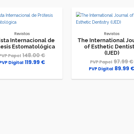
Revistas
Revistas
ista Internacional de
The International Jo
tesis Estomatológica
of Esthetic Dentis
(IJED)
148.00
€
97.99
€
119.99
€
El
El
89.99
El
precio
precio
precio
original
actual
original
era:
es:
era:
148.00 €.
119.99 €.
97.99 €.