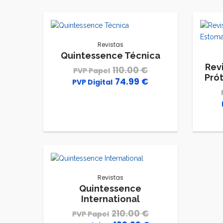
Revistas
Quintessence Técnica
Rev
110.00
€
Pró
74.99
€
El
El
precio
precio
original
actual
era:
es:
110.00 €.
74.99 €.
Revistas
Quintessence
International
210.00
€