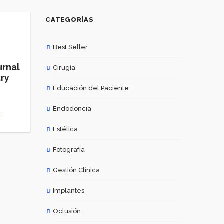
CATEGORÍAS
Best Seller
urnal
Cirugía
try
Educación del Paciente
Endodoncia
€
El
precio
Estética
actual
es:
Fotografía
89.99 €.
Gestión Clínica
Implantes
Oclusión