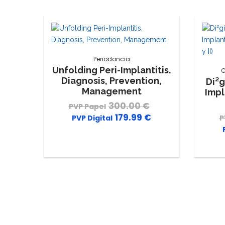
Periodoncia
Unfolding Peri-Implantitis.
C
Diagnosis, Prevention,
Di²g
Management
Impl
300.00
€
El
179.99
€
El
precio
precio
original
actual
era:
es:
300.00 €.
179.99 €.