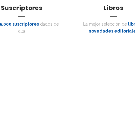
Suscriptores
Libros
5.000 suscriptores
dados de
La mejor selección de
lib
alta
novedades editorial
Libros Destacados
es. Quintessence le proporciona las últimas informaciones cien