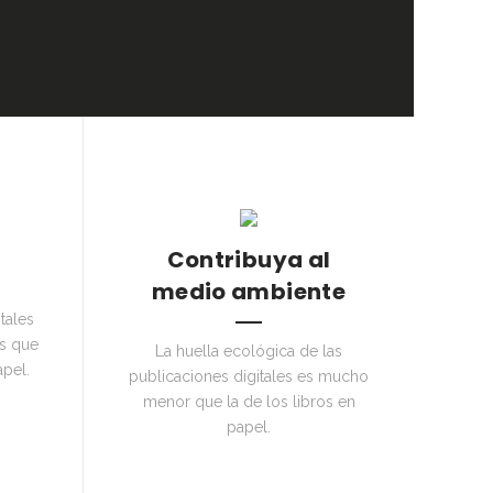
Contribuya al
medio ambiente
tales
s que
La huella ecológica de las
apel.
publicaciones digitales es mucho
menor que la de los libros en
papel.