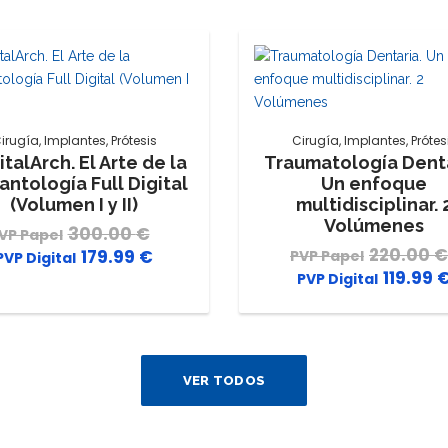
irugía
,
Implantes
,
Prótesis
Cirugía
,
Implantes
,
Prótes
italArch. El Arte de la
Traumatología Denta
antología Full Digital
Un enfoque
(Volumen I y II)
multidisciplinar. 
Volúmenes
300.00
€
El
220.00
€
179.99
€
El
precio
119.99
precio
original
actual
era:
es:
300.00 €.
179.99 €.
VER TODOS