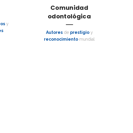
Comunidad
odontológica
ros
y
es
Autores
de
prestigio
y
reconocimiento
mundial
tíficas y clínicas en formato digital.