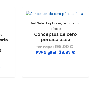
Best Seller
,
Implantes
,
Periodoncia
,
Prótesis
Conceptos de cero
is
pérdida ósea
ria.
198.00
€
El
2
139.99
€
El
precio
precio
original
El
actual
era:
€
El
precio
es:
198.00 €.
precio
original
139.99 €.
actual
era:
es:
220.00 €.
119.99 €.