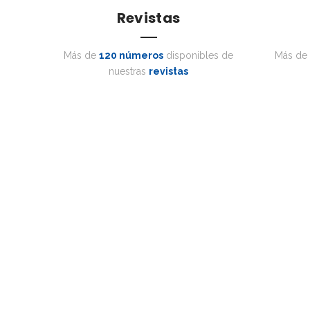
Revistas
Más de
120 números
disponibles de
Más de
nuestras
revistas
Consulte nuestras novedades editorial