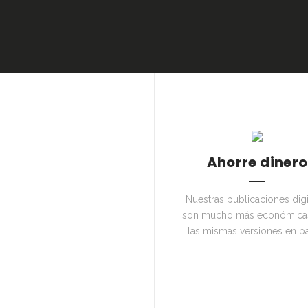
Ahorre dinero
Nuestras publicaciones digi
son mucho más económica
las mismas versiones en p