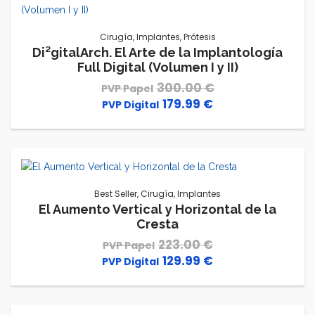
Cirugía
,
Implantes
,
Prótesis
Di²gitalArch. El Arte de la Implantología
Full Digital (Volumen I y II)
300.00
€
179.99
€
El
El
precio
precio
original
actual
era:
es:
300.00 €.
179.99 €.
Best Seller
,
Cirugía
,
Implantes
El Aumento Vertical y Horizontal de la
Cresta
223.00
€
129.99
€
El
El
precio
precio
original
actual
era:
es: