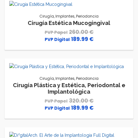
220.00 €.
119.99 €.
Cirugía
,
Implantes
,
Periodoncia
Cirugía Estética Mucogingival
260.00
€
189.99
€
El
El
precio
precio
original
actual
era:
es:
260.00 €.
189.99 €.
Cirugía
,
Implantes
,
Periodoncia
Cirugía Plástica y Estética, Periodontal e
Implantológica
320.00
€
189.99
€
El
El
precio
precio
original
actual
era:
es:
320.00 €.
189.99 €.