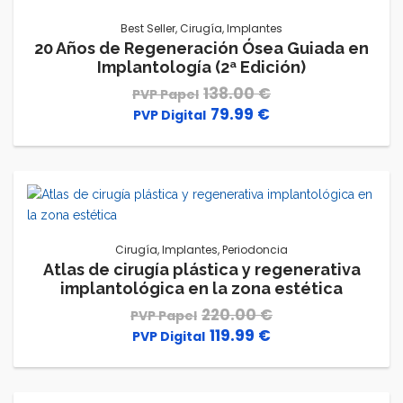
Best Seller
,
Cirugía
,
Implantes
20 Años de Regeneración Ósea Guiada en
Implantología (2ª Edición)
138.00
€
79.99
€
El
El
precio
precio
original
actual
era:
es:
138.00 €.
79.99 €.
Cirugía
,
Implantes
,
Periodoncia
Atlas de cirugía plástica y regenerativa
implantológica en la zona estética
220.00
€
119.99
€
El
El
precio
precio
original
actual
era:
es: