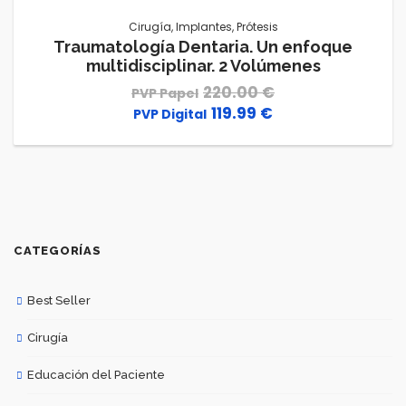
Cirugía
,
Implantes
,
Prótesis
Traumatología Dentaria. Un enfoque
multidisciplinar. 2 Volúmenes
220.00
€
119.99
€
El
El
precio
precio
original
actual
era:
es:
220.00 €.
119.99 €.
CATEGORÍAS
Best Seller
Cirugía
Educación del Paciente