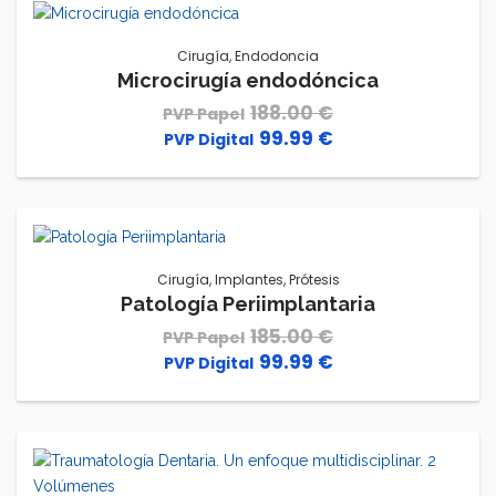
223.00 €.
129.99 €.
Cirugía
,
Endodoncia
Microcirugía endodóncica
188.00
€
99.99
€
El
El
precio
precio
original
actual
era:
es:
188.00 €.
99.99 €.
Cirugía
,
Implantes
,
Prótesis
Patología Periimplantaria
185.00
€
99.99
€
El
El
precio
precio
original
actual
era:
es:
185.00 €.
99.99 €.