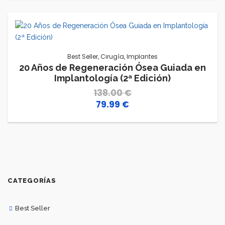
original
actual
era:
es:
320.00 €.
189.99 €.
Best Seller
,
Cirugía
,
Implantes
20 Años de Regeneración Ósea Guiada en
Implantología (2ª Edición)
138.00
€
79.99
€
El
El
precio
precio
original
actual
era:
es:
138.00 €.
79.99 €.
CATEGORÍAS
Best Seller