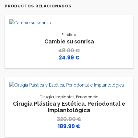
PRODUCTOS RELACIONADOS
Estética
Cambie su sonrisa
48.00
€
24.99
€
El
El
precio
precio
original
actual
era:
es:
48.00 €.
24.99 €.
Cirugía
,
Implantes
,
Periodoncia
Cirugía Plástica y Estética, Periodontal e
Implantológica
320.00
€
189.99
€
El
El
precio
precio