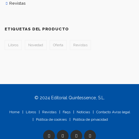
Revistas
ETIQUETAS DEL PRODUCTO
Libros
Novedad
Oferta
Revistas
© 2024 Editorial Quintessence, S.L.
Home
Libros
Revistas
Faqs
Noticias
Contacto
Aviso legal
Política de cookies
Política de privacidad