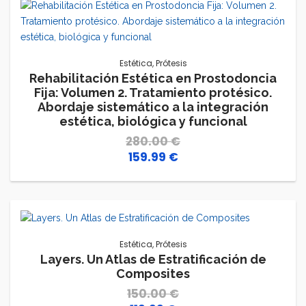
Estética
,
Prótesis
Rehabilitación Estética en Prostodoncia
Fija: Volumen 2. Tratamiento protésico.
Abordaje sistemático a la integración
estética, biológica y funcional
280.00
€
159.99
€
El
El
precio
precio
original
actual
era:
es:
280.00 €.
159.99 €.
Estética
,
Prótesis
Layers. Un Atlas de Estratificación de
Composites
150.00
€