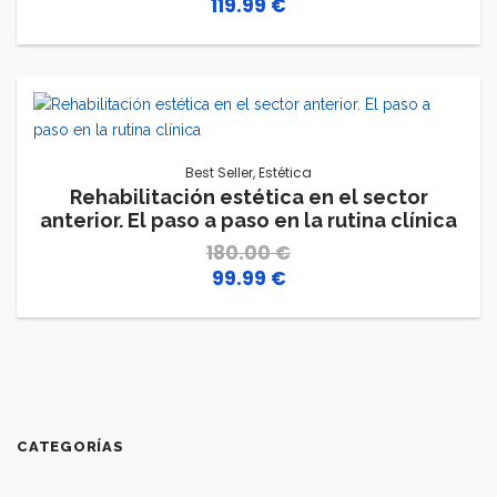
119.99
€
El
El
precio
precio
original
actual
era:
es:
150.00 €.
119.99 €.
Best Seller
,
Estética
Rehabilitación estética en el sector
anterior. El paso a paso en la rutina clínica
180.00
€
99.99
€
El
El
precio
precio
original
actual
era:
es:
180.00 €.
99.99 €.
CATEGORÍAS