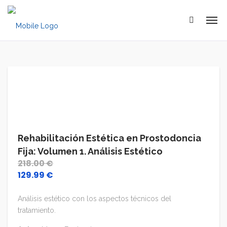
Rehabilitación Estética en Prostodoncia
Fija: Volumen 1. Análisis Estético
218.00
€
129.99
€
El
El
precio
precio
original
actual
Análisis estético con los aspectos técnicos del
era:
es:
tratamiento.
218.00 €.
129.99 €.