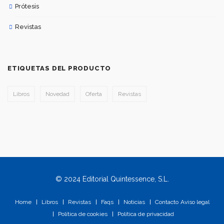
Prótesis
Revistas
ETIQUETAS DEL PRODUCTO
Libros
Novedad
Oferta
Revistas
© 2024 Editorial Quintessence, S.L.
Home
Libros
Revistas
Faqs
Noticias
Contacto
Aviso legal
Política de cookies
Política de privacidad