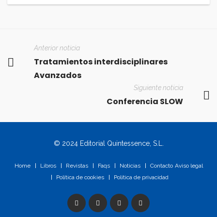
Anterior noticia
Tratamientos interdisciplinares
Avanzados
Siguiente noticia
Conferencia SLOW
© 2024 Editorial Quintessence, S.L.
Home
Libros
Revistas
Faqs
Noticias
Contacto
Aviso legal
Política de cookies
Política de privacidad